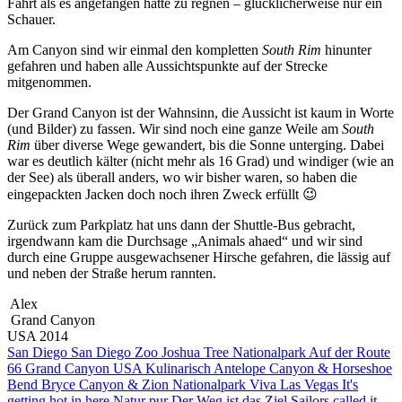
Fahrt als es angefangen hatte zu regnen – glücklicherweise nur ein
Schauer.
Am Canyon sind wir einmal den kompletten
South Rim
hinunter
gefahren und haben alle Aussichtspunkte auf der Strecke
mitgenommen.
Der Grand Canyon ist der Wahnsinn, die Aussicht ist kaum in Worte
(und Bilder) zu fassen. Wir sind noch eine ganze Weile am
South
Rim
über diverse Wege gewandert, bis die Sonne unterging. Dabei
war es deutlich kälter (nicht mehr als 16 Grad) und windiger (wie an
der See) als überall anders, wo wir bisher waren, so haben die
eingepackten Jacken doch noch ihren Zweck erfüllt 😉
Zurück zum Parkplatz hat uns dann der Shuttle-Bus gebracht,
irgendwann kam die Durchsage „Animals ahaed“ und wir sind
durch eine Gruppe ausgewachsener Hirsche gefahren, die lässig auf
und neben der Straße herum rannten.
Alex
Grand Canyon
USA 2014
San Diego
San Diego Zoo
Joshua Tree Nationalpark
Auf der Route
66
Grand Canyon
USA Kulinarisch
Antelope Canyon & Horseshoe
Bend
Bryce Canyon & Zion Nationalpark
Viva Las Vegas
It's
getting hot in here
Natur pur
Der Weg ist das Ziel
Sailors called it